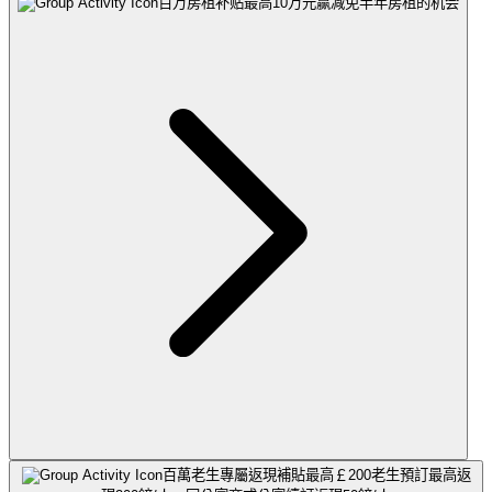
百万房租补贴最高10万元
赢减免半年房租的机会
百萬老生專屬返現補貼最高￡200
老生預訂最高返