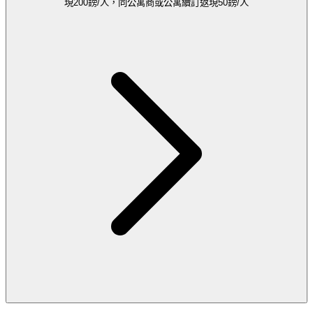
現200鎊/人，同公寓商或公寓續訂返現50鎊/人