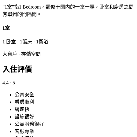
“1室”指1 Bedroom，類似于國内的一室一廳，卧室和廚房之間
有單獨的門隔開。
1室
1 卧室 · 1張床 · 1衛浴
大窗戶 · 存儲空間
入住評價
4.4
· 5
公寓安全
看房順利
網速快
設施很好
公寓服務很好
客服專業