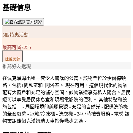
基礎信息
官方認證
3個特惠活動
最高可省£255
社會房源
推薦好友返現
在佩克漢姆出租一套令人驚嘆的公寓。該物業位於伊爾德頓
路，包括1間臥室和1間浴室。 現在可用，這個現代化的物業
配有大窗戶和充足的儲存空間。該物業還享有私人陽台。居民
還可以享受居民休息室和現場電影院的便利。 其他特點和設
施包括： - 周圍環境的美麗景觀 - 充足的自然光 - 配備洗碗機
的全套廚房 - 冰箱/冷凍櫃 - 洗衣機 - 24小時禮賓服務 - 電梯 該
物業距離佩克漢姆瑞火車站僅幾步之遙。