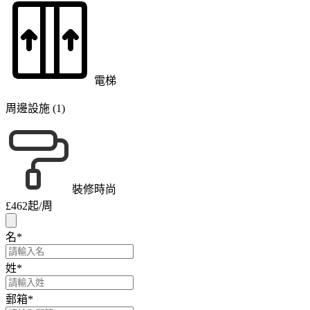
電梯
周邊設施 (1)
裝修時尚
£462
起/周
名
*
姓
*
郵箱
*