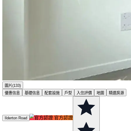
圖片(133)
優惠信息
基礎信息
配套設施
戶型
入住評價
地圖
精選房源
官方認證
Ilderton Road