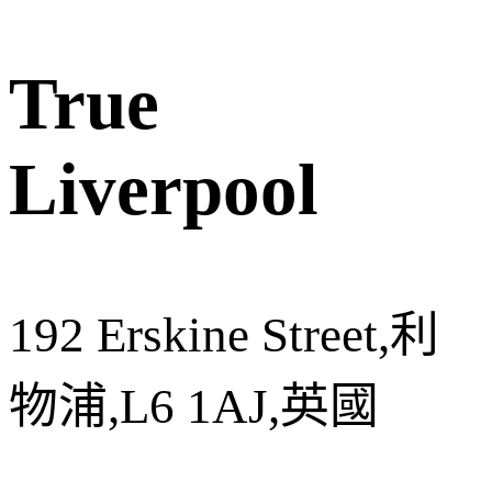
True
Liverpool
192 Erskine Street,利
物浦,L6 1AJ,英國