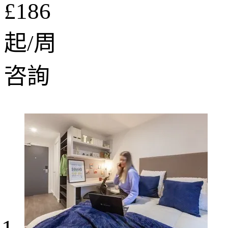
£186
起/周
咨詢