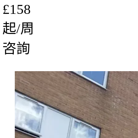
£158
起/周
咨詢