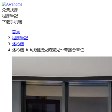
免費找房
租房筆記
下载手机端
首頁
租房筆記
洛杉磯
洛杉磯1b1b找個接受的寶兒～帶露台車位