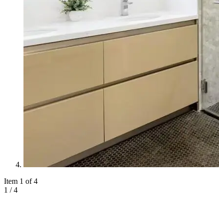
Item 1 of 4
1
/
4