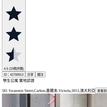
4.6
(33條評價)
ID：
42700913
分享
關注
學生公寓
實地認證
581 Swanston Street,Carlton,墨爾本,Victoria,3053,澳大利亞
查看到