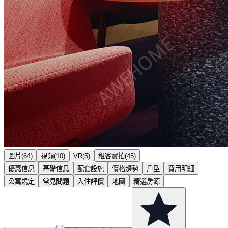
圖片(64)
視頻(10)
VR(5)
租客實拍(45)
優惠信息
基礎信息
配套設施
價格趨勢
戶型
費用明細
公寓規定
常見問題
入住評價
地圖
精選房源