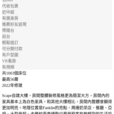
代收包裹
近中超
有健身房
推薦好友返現
帶陽台
前台
輕鬆退訂
可分期付款
有戶型圖
VR看房
有視頻
共1003個床位
最高56層
2022年修建
Scape自建大樓，房間整體裝修風格更為簡潔大方，房間內的
家具基本上為白色家具，和其他大樓相比，房間內整體會顯得
更加明亮。地理位置是Fanklin的亮點，周邊奶茶店、餐廳、亞
超、大型商超、去學校乘車通勤只要是租客能夠想到的生活設