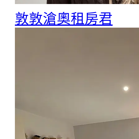
敦敦滄奧租房君