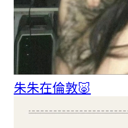
朱朱在倫敦🐷