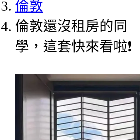
倫敦
倫敦還沒租房的同
學，這套快來看啦❗