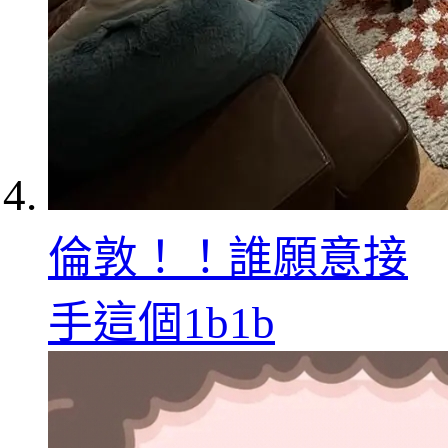
倫敦！！誰願意接
手這個1b1b