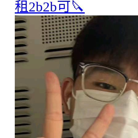
租2b2b可🔪