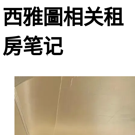
西雅圖相关租
房笔记