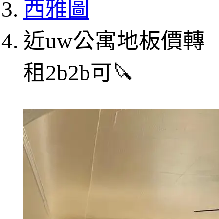
西雅圖
近uw公寓地板價轉
租2b2b可🔪