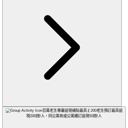
百萬老生專屬返現補貼最高￡200
老生預訂最高返
現200鎊/人，同公寓商或公寓續訂返現50鎊/人