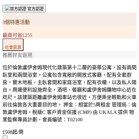
官方認證
3個特惠活動
最高可省£255
社會房源
推薦好友返現
位於倫敦盧伊舍姆現代化建築第十二層的豪華公寓，設有兩間
臥室和兩間浴室。公寓包含寬敞的開放式客廳，配有全套廚
房，實木地板，主臥套間和家庭浴室，配有衣櫃，以及私人陽
台。周邊便利設施齊全，酒吧、餐廳和盧伊舍姆購物中心近在
咫尺。該建築距離盧伊舍姆車站也很近，方便乘坐輕軌和火車
前往倫敦各大重要目的地。 押金：相當於5周租金 管理局：倫
敦盧伊舍姆，稅級C 客戶資金保護 (CMP) 由 UKALA 提供 物
業監察專員計劃，會員編號：T02100
£508
起/周