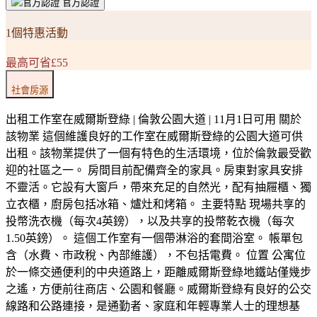
官方認證
1個特惠活動
最高可省£55
社會房源
出租工作室在威爾斯登綠 | 倫敦公園大道 | 11月1日可用 關於
該物業 這個維護良好的工作室在威爾斯登綠的公園大道可供
出租。該物業提供了一個有特色的生活環境，位於倫敦最受歡
迎的社區之一。 房間目前配備齊全的家具。房東對家具安排
不靈活。它設有大窗戶，帶來充足的自然光，配有抽屜櫃、獨
立衣櫃，廚房包括冰箱、爐灶和烤箱。 主要特點 現場共享的
投幣洗衣機（每次4英鎊），以及共享的投幣乾衣機（每次
1.50英鎊）。 這個工作室有一個帶淋浴的套間浴室。 帳單包
含（水費、市政稅、內部維護），不包括電費。 位置 公寓位
於一條交通便利的中央道路上，距離威爾斯登綠地鐵站僅幾步
之遙，方便前往商店、公園和餐廳。威爾斯登綠有良好的公交
線路和公路連接，是通勤者、家庭和年輕專業人士的理想基