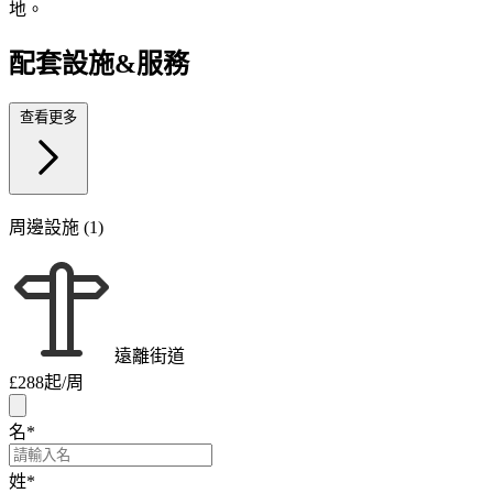
地。
配套設施&服務
查看更多
周邊設施 (1)
遠離街道
£288
起/周
名
*
姓
*