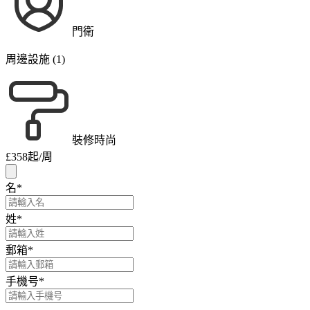
門衛
周邊設施 (1)
裝修時尚
£358
起/周
名
*
姓
*
郵箱
*
手機号
*