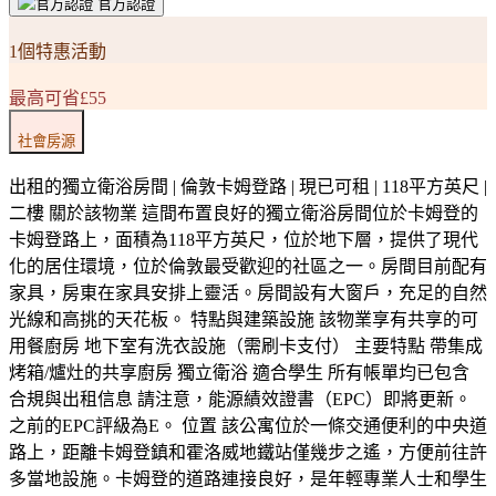
官方認證
1個特惠活動
最高可省£55
社會房源
出租的獨立衛浴房間 | 倫敦卡姆登路 | 現已可租 | 118平方英尺 |
二樓 關於該物業 這間布置良好的獨立衛浴房間位於卡姆登的
卡姆登路上，面積為118平方英尺，位於地下層，提供了現代
化的居住環境，位於倫敦最受歡迎的社區之一。房間目前配有
家具，房東在家具安排上靈活。房間設有大窗戶，充足的自然
光線和高挑的天花板。 特點與建築設施 該物業享有共享的可
用餐廚房 地下室有洗衣設施（需刷卡支付） 主要特點 帶集成
烤箱/爐灶的共享廚房 獨立衛浴 適合學生 所有帳單均已包含
合規與出租信息 請注意，能源績效證書（EPC）即將更新。
之前的EPC評級為E。 位置 該公寓位於一條交通便利的中央道
路上，距離卡姆登鎮和霍洛威地鐵站僅幾步之遙，方便前往許
多當地設施。卡姆登的道路連接良好，是年輕專業人士和學生