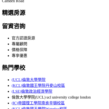
Camden Road
精選房源
留資咨詢
官方認證房源
專屬顧問
價格保障
專享優惠
熱門學校
(UCL)倫敦大學學院
(KCL)倫敦國王學院丹麥山校區
(LSE)倫敦政治經濟學院
倫敦大學學院(UCL) ucl university college london
(IC)帝國理工學院南肯辛頓校區
(KCL)倫敦國王學院Waterloo校區