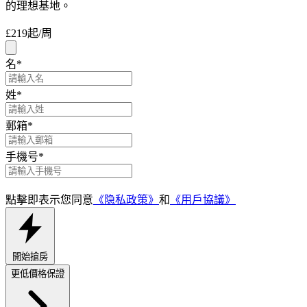
的理想基地。
£219
起/周
名
*
姓
*
郵箱
*
手機号
*
點擊即表示您同意
《隐私政策》
和
《用戶協議》
開始搶房
更低價格保證