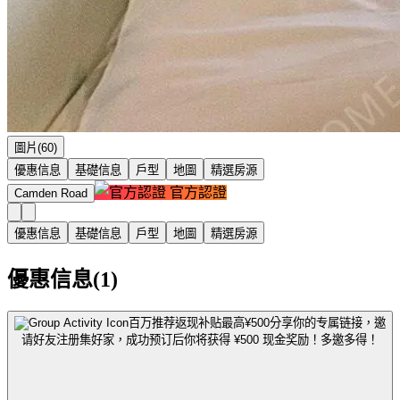
圖片(60)
優惠信息
基礎信息
戶型
地圖
精選房源
官方認證
Camden Road
優惠信息
基礎信息
戶型
地圖
精選房源
優惠信息(1)
百万推荐返现补贴最高¥500
分享你的专属链接，邀
请好友注册集好家，成功预订后你将获得 ¥500 现金奖励！多邀多得！