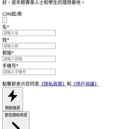
好，是年輕專業人士和學生的理想基地。
£288
起/周
名
*
姓
*
郵箱
*
手機号
*
點擊即表示您同意
《隐私政策》
和
《用戶協議》
開始搶房
更低價格保證