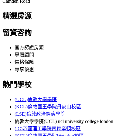
Camden Road
精選房源
留資咨詢
官方認證房源
專屬顧問
價格保障
專享優惠
熱門學校
(UCL)倫敦大學學院
(KCL)倫敦國王學院丹麥山校區
(LSE)倫敦政治經濟學院
倫敦大學學院(UCL) ucl university college london
(IC)帝國理工學院南肯辛頓校區
(KCL)倫敦國王學院Waterloo校區