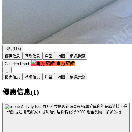
圖片(115)
優惠信息
基礎信息
戶型
地圖
精選房源
官方認證
Camden Road
優惠信息
基礎信息
戶型
地圖
精選房源
優惠信息(1)
百万推荐返现补贴最高¥500
分享你的专属链接，邀
请好友注册集好家，成功预订后你将获得 ¥500 现金奖励！多邀多得！