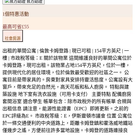
官方認證
1個特惠活動
最高可省£55
社會房源
出租的單間公寓 | 倫敦卡姆登路 | 現已可租 | 154平方英尺 | 一
樓 | 市政稅等級：E 關於該物業 這間維護良好的單間公寓位於
卡姆登路，現可出租。該物業占地154平方英尺，位於一樓，
提供現代化的居住環境，位於倫敦最受歡迎的社區之一。 公
寓目前是帶家具的。房東對家具安排持靈活態度。公寓設有大
窗戶，帶來充足的自然光，高天花板和私人廚房。 特點與建
築設施 地下室有洗衣設施（可用卡支付） 主要特點 配備廚房
套間浴室 適合學生 帳單包含：除市政稅外的所有帳單 合規與
出租信息 請注意，能源性能證書（EPC）即將更新。之前的
EPC評級為E。 市政稅等級：E，伊斯靈頓市議會 位置 公寓位
於一條交通便利的中央道路上，距離卡姆登鎮和霍洛威地鐵站
僅幾步之遙，方便前往許多當地設施。卡姆登的道路連接良